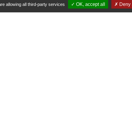
irmoutier
re allowing all third-party services
OK, accept all
Deny a
- Challans
enaires