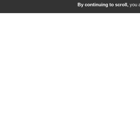
Optique Bello - No
By continuing to scroll,
you a
Audition Dyapason 
Golfy
Homkia
Canal +
Challenge des Part