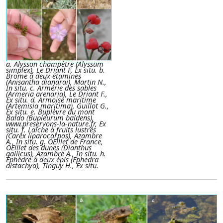
a. Alysson champêtre (Alyssum
simplex), Le Driant F, Ex situ. b.
Brome à deux étamines
(Anisantha diandrai), Martin N.,
In situ. c. Armérie des sables
(Armeria arenaria), Le Driant F.,
Ex situ. d. Armoise maritime
(Artemisia maritima), Guillot G.,
Ex situ. e. Buplèvre du mont
Baldo (Bupleurum baldens),
www.preservons-la-nature.fr, Ex
situ. f. Laîche à fruits lustrés
(Carex liparocarpos), Azambre
A., In situ. g. OEillet de France,
OEillet des dunes (Dianthus
gallicus), Azambre A., In situ. h.
Éphèdre à deux épis (Ephedra
distachya), Tinguy H., Ex situ.