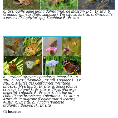
a. Grenouille agile (Rana dalmatina), de Massary J.-C., Ex situ. b.
Crapaud épineux (Bufo spinosus), Wirestock, Ex situ. c. Grenouille
« verte » (Pelophylax sp.), Stephane E., Ex situ.
a. Cardinal (Argynnis pandora), Pénard P., In
situ. b. Myrtil (Maniola jurtina), Lagadec E., Ex
situ. c. Mélitée des Centaurées (Melitaea
phoebe), Meertins S., Ex situ. d. Souci (Colias
crocea), Laignel J., Ex situ. e. Tircis (Pararge
aegeria), Lagadec E., Ex situ. f. Piéride du
chou (Pieris brassicae), Coleman A., Ex situ. g.
Azuré de la Bugrane (Polyommatus icarus),
Austin P., Ex situ. h. Vulcain (Vanessa
atalanta), Bouyon H., Ex situ.
🦋
Insectes