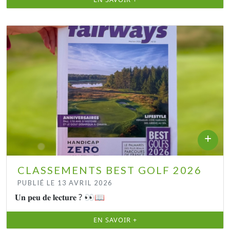
+
CLASSEMENTS BEST GOLF 2026
PUBLIÉ LE 13 AVRIL 2026
𝐔𝐧 𝐩𝐞𝐮 𝐝𝐞 𝐥𝐞𝐜𝐭𝐮𝐫𝐞 ? 👀📖
EN SAVOIR +