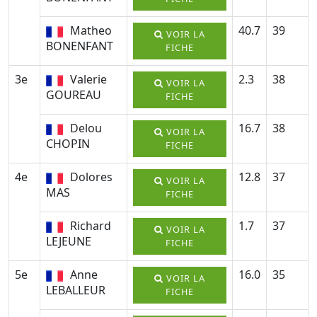
Matheo
40.7
39
VOIR LA
BONENFANT
FICHE
3e
Valerie
2.3
38
VOIR LA
GOUREAU
FICHE
Delou
16.7
38
VOIR LA
CHOPIN
FICHE
4e
Dolores
12.8
37
VOIR LA
MAS
FICHE
Richard
1.7
37
VOIR LA
LEJEUNE
FICHE
5e
Anne
16.0
35
VOIR LA
LEBALLEUR
FICHE