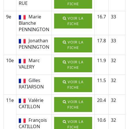
RUE
FICHE
9e
Marie
16.7
33
VOIR LA
Blanche
FICHE
PENNINGTON
Jonathan
17.8
33
VOIR LA
PENNINGTON
FICHE
10e
Marc
11.9
32
VOIR LA
VALERY
FICHE
Gilles
11.5
32
VOIR LA
RATIARSON
FICHE
11e
Valérie
20.4
32
VOIR LA
CATILLON
FICHE
François
10.6
32
VOIR LA
CATILLON
FICHE