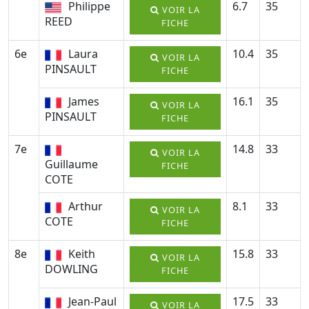
Philippe
6.7
35
VOIR LA
REED
FICHE
6e
Laura
10.4
35
VOIR LA
PINSAULT
FICHE
James
16.1
35
VOIR LA
PINSAULT
FICHE
7e
14.8
33
VOIR LA
Guillaume
FICHE
COTE
Arthur
8.1
33
VOIR LA
COTE
FICHE
8e
Keith
15.8
33
VOIR LA
DOWLING
FICHE
Jean-Paul
17.5
33
VOIR LA