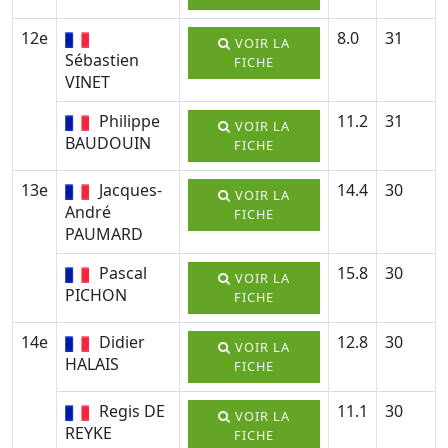
12e
8.0
31
VOIR LA
Sébastien
FICHE
VINET
Philippe
11.2
31
VOIR LA
BAUDOUIN
FICHE
13e
Jacques-
14.4
30
VOIR LA
André
FICHE
PAUMARD
Pascal
15.8
30
VOIR LA
PICHON
FICHE
14e
Didier
12.8
30
VOIR LA
HALAIS
FICHE
Regis DE
11.1
30
VOIR LA
REYKE
FICHE