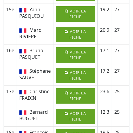
15e
Yann
19.2
27
VOIR LA
PASQUIOU
FICHE
Marc
20.9
27
VOIR LA
RIVIERE
FICHE
16e
Bruno
17.1
27
VOIR LA
PASQUET
FICHE
Stéphane
17.2
27
VOIR LA
SAUVE
FICHE
17e
Christine
23.6
25
VOIR LA
FRADIN
FICHE
Bernard
12.3
25
VOIR LA
BUGUET
FICHE
18e
François
19.5
25