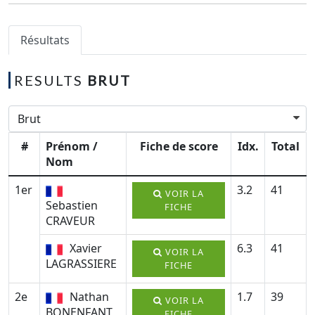
Résultats
RESULTS
BRUT
#
Prénom /
Fiche de score
Idx.
Total
Nom
1er
3.2
41
VOIR LA
Sebastien
FICHE
CRAVEUR
Xavier
6.3
41
VOIR LA
LAGRASSIERE
FICHE
2e
Nathan
1.7
39
VOIR LA
BONENFANT
FICHE